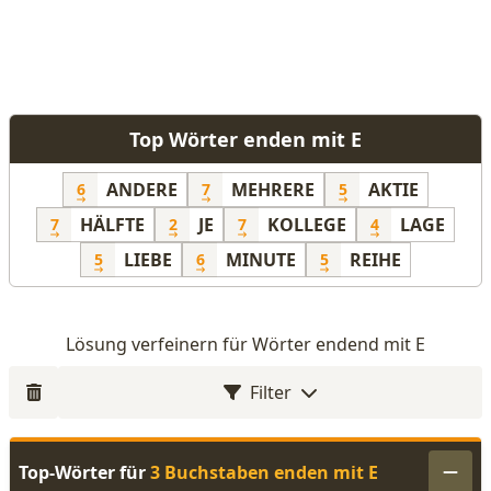
Top Wörter enden mit E
ANDERE
MEHRERE
AKTIE
6
7
5
HÄLFTE
JE
KOLLEGE
LAGE
7
2
7
4
LIEBE
MINUTE
REIHE
5
6
5
Lösung verfeinern für Wörter endend mit E
Filter
Top-Wörter für
3 Buchstaben enden mit E