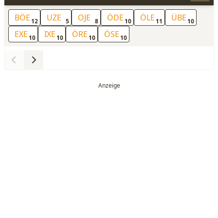
BÖE
UZE
OJE
ÖDE
ÖLE
ÜBE
12
5
8
10
11
10
EXE
IXE
ÖRE
ÖSE
10
10
10
10