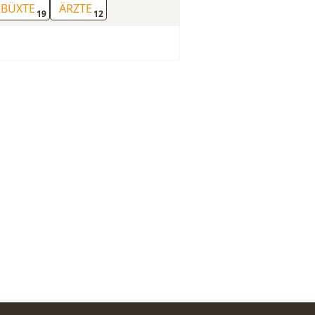
BÜXTE
ÄRZTE
19
12