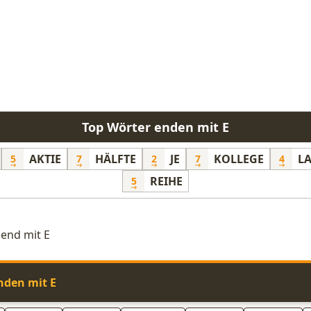
Top Wörter enden mit E
AKTIE
HÄLFTE
JE
KOLLEGE
L
5
7
2
7
4
REIHE
5
end mit E
nden mit E