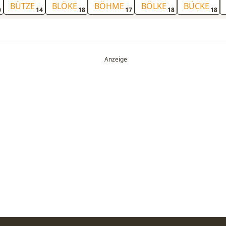
BÜTZE
BLÖKE
BÖHME
BÖLKE
BÜCKE
0
14
18
17
18
18