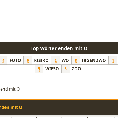
Top Wörter enden mit O
FOTO
RISIKO
WO
IRGENDWO
4
6
2
8
4
WIESO
ZOO
5
3
dend mit O
nden mit O