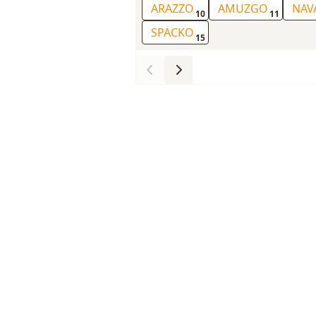
ARAZZO
AMUZGO
NAV
10
11
SPACKO
15