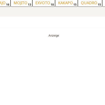
AJO
MOJITO
EXVOTO
KAKAPO
QUADRO
16
13
18
15
15