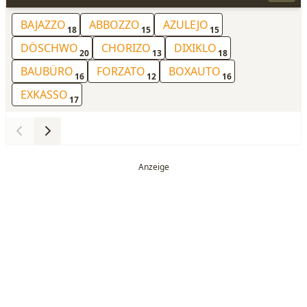
BAJAZZO
ABBOZZO
AZULEJO
18
15
15
DÖSCHWO
CHORIZO
DIXIKLO
20
13
18
BAUBÜRO
FORZATO
BOXAUTO
16
12
16
EXKASSO
17