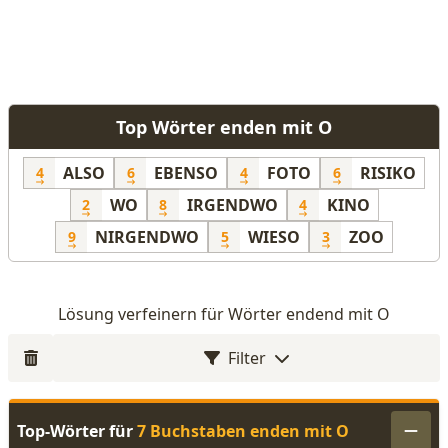
Top Wörter enden mit O
ALSO
EBENSO
FOTO
RISIKO
4
6
4
6
WO
IRGENDWO
KINO
2
8
4
NIRGENDWO
WIESO
ZOO
9
5
3
Lösung verfeinern für Wörter endend mit O
Filter
Top-Wörter für
7 Buchstaben enden mit O