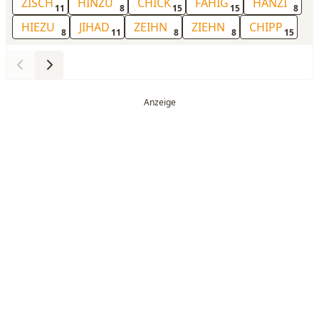
ZISCH
HINZU
CHICK
FÄHIG
HANZI
11
8
15
15
8
HIEZU
JIHAD
ZEIHN
ZIEHN
CHIPP
8
11
8
8
15