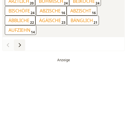
ÄRZTLICH
BÖHMISCH
BEIKÖCHE
20
24
24
BISCHÖFE
ABZISCHE
ABZISCHT
24
16
16
ÄBBLICHE
ÄGÄISCHE
BÄNGLICH
22
23
21
AUFZIEHN
14