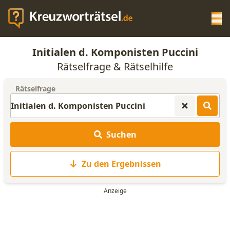
Op
Initialen d. Komponisten Puccini
KREUZWORTRÄTSEL-HILFE
Rätselfrage & Rätselhilfe
Rätselfrage
SCRABBLE HILFE
ANAGRAMM-GENERATOR
Suchen
WORTLISTE
Zu den Ergebnissen