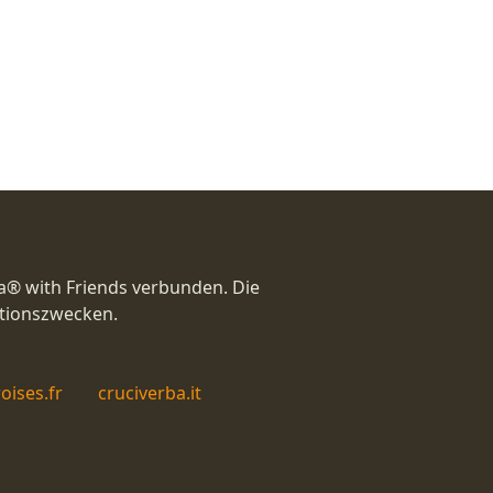
a® with Friends verbunden. Die
ationszwecken.
oises.fr
cruciverba.it