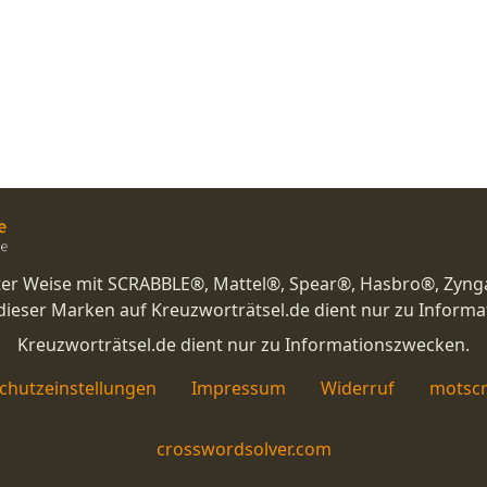
nster Weise mit SCRABBLE®, Mattel®, Spear®, Hasbro®, Zyng
eser Marken auf Kreuzworträtsel.de dient nur zu Inform
Kreuzworträtsel.de dient nur zu Informationszwecken.
chutzeinstellungen
Impressum
Widerruf
motscr
crosswordsolver.com