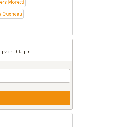
lers Moretti
ors Queneau
g vorschlagen.