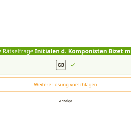
e Rätselfrage
Initialen d. Komponisten Bizet m
GB
Weitere Lösung vorschlagen