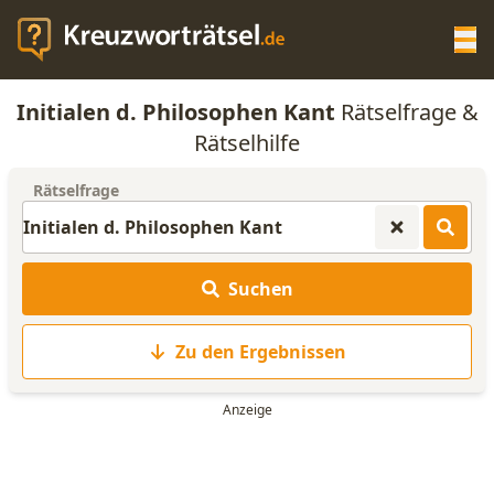
Op
Initialen d. Philosophen Kant
Rätselfrage &
KREUZWORTRÄTSEL-HILFE
Rätselhilfe
Rätselfrage
SCRABBLE HILFE
ANAGRAMM-GENERATOR
Suchen
WORTLISTE
Zu den Ergebnissen