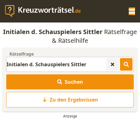
Op
Initialen d. Schauspielers Sittler
Rätselfrage
KREUZWORTRÄTSEL-HILFE
& Rätselhilfe
Rätselfrage
SCRABBLE HILFE
ANAGRAMM-GENERATOR
Suchen
WORTLISTE
Zu den Ergebnissen