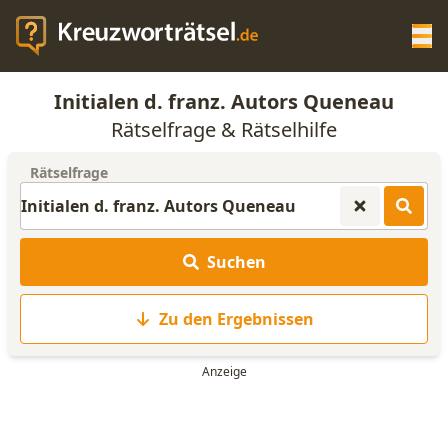
Op
Initialen d. franz. Autors Queneau
KREUZWORTRÄTSEL-HILFE
Rätselfrage & Rätselhilfe
Rätselfrage
SCRABBLE HILFE
ANAGRAMM-GENERATOR
Suchen
WORTLISTE
Zu den Ergebnissen