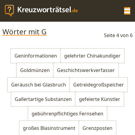
Op
Wörter mit G
KREUZWORTRÄTSEL-HILFE
Seite 4 von 6
SCRABBLE HILFE
Geninformationen
gelehrter Chinakundiger
Goldmünzen
Geschichtswerkverfasser
ANAGRAMM-GENERATOR
Geräusch bei Glasbruch
Getreidegroßspeicher
WORTLISTE
Gallertartige Substanzen
gefeierte Künstler
gebührenpflichtiges Fernsehen
großes Blasinstrument
Grenzposten