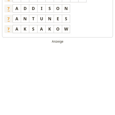
A
D
D
I
S
O
N
7
A
N
T
U
N
E
S
7
A
K
S
A
K
O
W
7