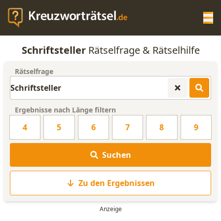
Op
Schriftsteller
Rätselfrage & Rätselhilfe
KREUZWORTRÄTSEL-HILFE
Rätselfrage
SCRABBLE HILFE
Ergebnisse nach Länge filtern
ANAGRAMM-GENERATOR
4
5
6
7
8
9
WORTLISTE
Suchen
Zu den Ergebnissen