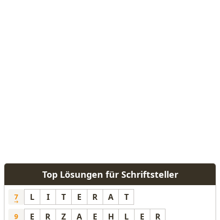
Top Lösungen für Schriftsteller
L
I
T
E
R
A
T
7
E
R
Z
A
E
H
L
E
R
9