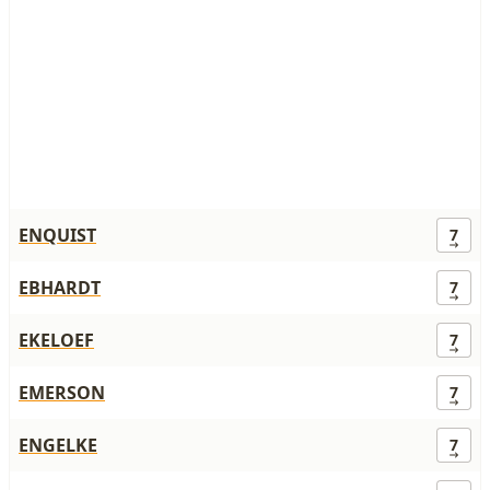
ENQUIST
7
EBHARDT
7
EKELOEF
7
EMERSON
7
ENGELKE
7