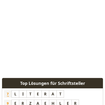
Top Lösungen für Schriftsteller
L
I
T
E
R
A
T
7
E
R
Z
A
E
H
L
E
R
9