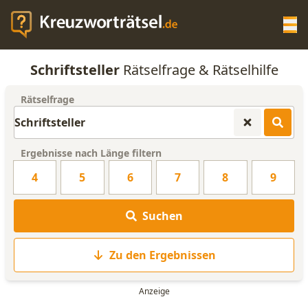
Op
Schriftsteller
Rätselfrage & Rätselhilfe
KREUZWORTRÄTSEL-HILFE
Rätselfrage
SCRABBLE HILFE
Ergebnisse nach Länge filtern
ANAGRAMM-GENERATOR
4
5
6
7
8
9
WORTLISTE
Suchen
Zu den Ergebnissen