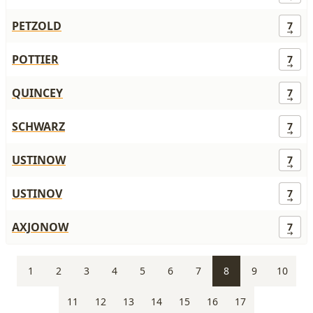
PETZOLD
7
POTTIER
7
QUINCEY
7
SCHWARZ
7
USTINOW
7
USTINOV
7
AXJONOW
7
1
2
3
4
5
6
7
8
9
10
11
12
13
14
15
16
17