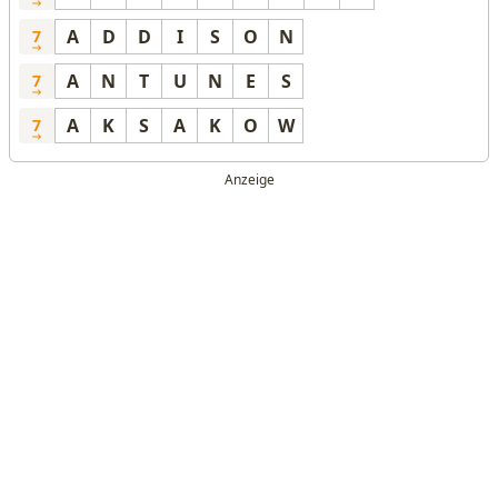
A
D
D
I
S
O
N
7
A
N
T
U
N
E
S
7
A
K
S
A
K
O
W
7