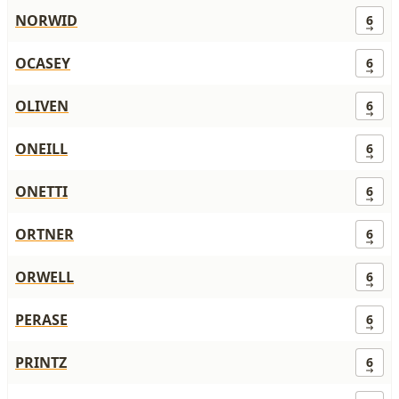
NORWID
6
OCASEY
6
OLIVEN
6
ONEILL
6
ONETTI
6
ORTNER
6
ORWELL
6
PERASE
6
PRINTZ
6