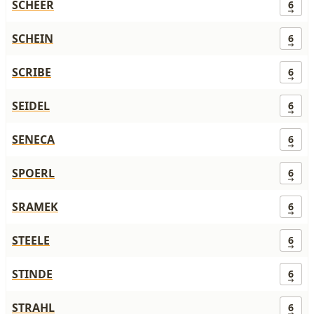
SCHEER
6
SCHEIN
6
SCRIBE
6
SEIDEL
6
SENECA
6
SPOERL
6
SRAMEK
6
STEELE
6
STINDE
6
STRAHL
6