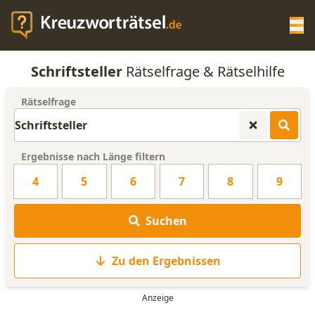
Op
Schriftsteller
Rätselfrage & Rätselhilfe
KREUZWORTRÄTSEL-HILFE
Rätselfrage
SCRABBLE HILFE
Ergebnisse nach Länge filtern
ANAGRAMM-GENERATOR
4
5
6
7
8
9
WORTLISTE
Suchen
Zu den Ergebnissen