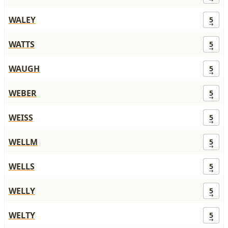
WALEY
5
WATTS
5
WAUGH
5
WEBER
5
WEISS
5
WELLM
5
WELLS
5
WELLY
5
WELTY
5