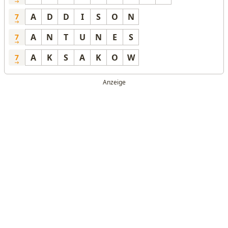
A
D
D
I
S
O
N
7
A
N
T
U
N
E
S
7
A
K
S
A
K
O
W
7