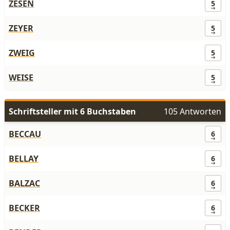
ZESEN
5
ZEYER
5
ZWEIG
5
WEISE
5
Schriftsteller mit 6 Buchstaben
105 Antworten
BECCAU
6
BELLAY
6
BALZAC
6
BECKER
6