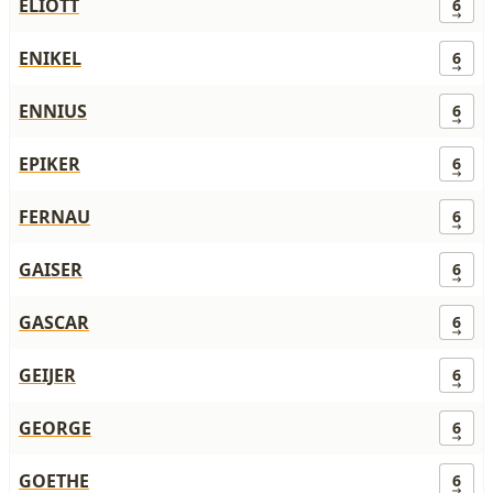
ELIOTT
6
ENIKEL
6
ENNIUS
6
EPIKER
6
FERNAU
6
GAISER
6
GASCAR
6
GEIJER
6
GEORGE
6
GOETHE
6