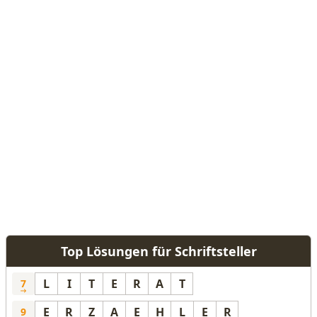
Top Lösungen für Schriftsteller
L
I
T
E
R
A
T
7
E
R
Z
A
E
H
L
E
R
9