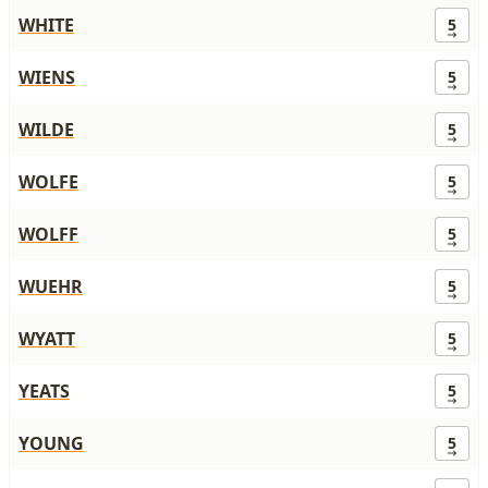
WHITE
5
WIENS
5
WILDE
5
WOLFE
5
WOLFF
5
WUEHR
5
WYATT
5
YEATS
5
YOUNG
5