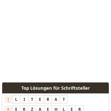
Top Lösungen für Schriftsteller
L
I
T
E
R
A
T
7
E
R
Z
A
E
H
L
E
R
9