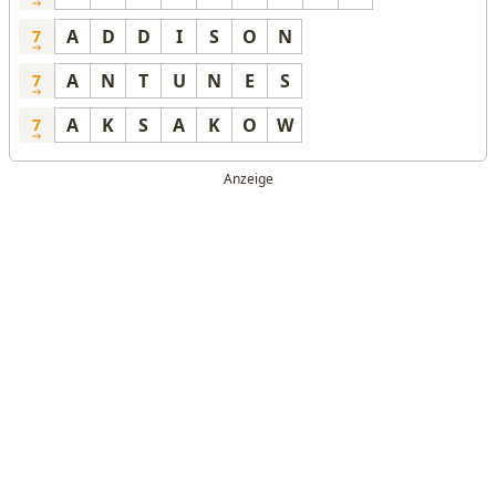
A
D
D
I
S
O
N
7
A
N
T
U
N
E
S
7
A
K
S
A
K
O
W
7