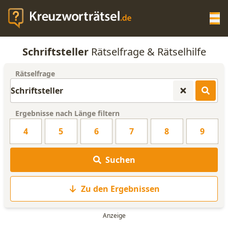
Op
Schriftsteller
Rätselfrage & Rätselhilfe
KREUZWORTRÄTSEL-HILFE
Rätselfrage
SCRABBLE HILFE
Ergebnisse nach Länge filtern
ANAGRAMM-GENERATOR
4
5
6
7
8
9
WORTLISTE
Suchen
Zu den Ergebnissen