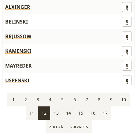
ALXINGER
8
BELINSKI
8
BRJUSSOW
8
KAMENSKI
8
MAYREDER
8
USPENSKI
8
1
2
3
4
5
6
7
8
9
10
11
12
13
14
15
16
17
zurück
vorwärts