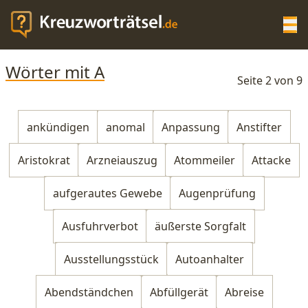
Op
Wörter mit A
KREUZWORTRÄTSEL-HILFE
Seite 2 von 9
SCRABBLE HILFE
ankündigen
anomal
Anpassung
Anstifter
Aristokrat
Arzneiauszug
Atommeiler
Attacke
ANAGRAMM-GENERATOR
aufgerautes Gewebe
Augenprüfung
WORTLISTE
Ausfuhrverbot
äußerste Sorgfalt
Ausstellungsstück
Autoanhalter
Abendständchen
Abfüllgerät
Abreise