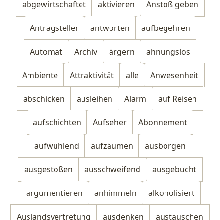
abgewirtschaftet
aktivieren
Anstoß geben
Antragsteller
antworten
aufbegehren
Automat
Archiv
ärgern
ahnungslos
Ambiente
Attraktivität
alle
Anwesenheit
abschicken
ausleihen
Alarm
auf Reisen
aufschichten
Aufseher
Abonnement
aufwühlend
aufzäumen
ausborgen
ausgestoßen
ausschweifend
ausgebucht
argumentieren
anhimmeln
alkoholisiert
Auslandsvertretung
ausdenken
austauschen