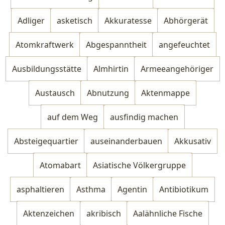
Adliger
asketisch
Akkuratesse
Abhörgerät
Atomkraftwerk
Abgespanntheit
angefeuchtet
Ausbildungsstätte
Almhirtin
Armeeangehöriger
Austausch
Abnutzung
Aktenmappe
auf dem Weg
ausfindig machen
Absteigequartier
auseinanderbauen
Akkusativ
Atomabart
Asiatische Völkergruppe
asphaltieren
Asthma
Agentin
Antibiotikum
Aktenzeichen
akribisch
Aalähnliche Fische