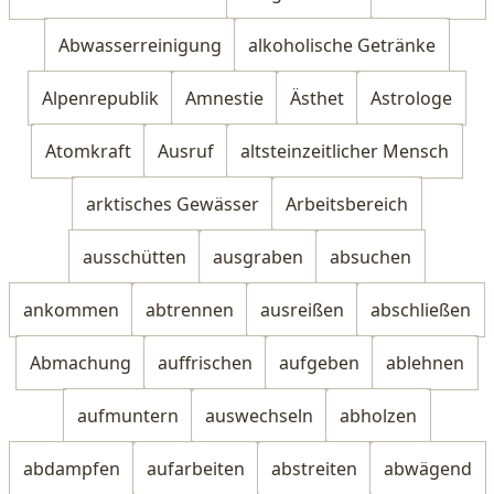
Abwasserreinigung
alkoholische Getränke
Alpenrepublik
Amnestie
Ästhet
Astrologe
Atomkraft
Ausruf
altsteinzeitlicher Mensch
arktisches Gewässer
Arbeitsbereich
ausschütten
ausgraben
absuchen
ankommen
abtrennen
ausreißen
abschließen
Abmachung
auffrischen
aufgeben
ablehnen
aufmuntern
auswechseln
abholzen
abdampfen
aufarbeiten
abstreiten
abwägend