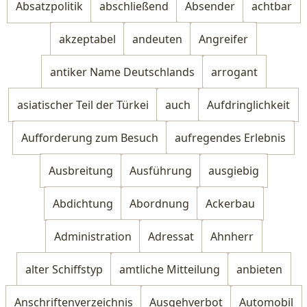
Absatzpolitik
abschließend
Absender
achtbar
akzeptabel
andeuten
Angreifer
antiker Name Deutschlands
arrogant
asiatischer Teil der Türkei
auch
Aufdringlichkeit
Aufforderung zum Besuch
aufregendes Erlebnis
Ausbreitung
Ausführung
ausgiebig
Abdichtung
Abordnung
Ackerbau
Administration
Adressat
Ahnherr
alter Schiffstyp
amtliche Mitteilung
anbieten
Anschriftenverzeichnis
Ausgehverbot
Automobil