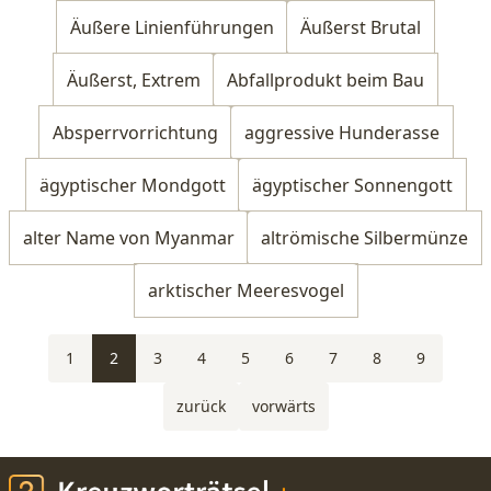
Äußere Linienführungen
Äußerst Brutal
Äußerst, Extrem
Abfallprodukt beim Bau
Absperrvorrichtung
aggressive Hunderasse
ägyptischer Mondgott
ägyptischer Sonnengott
alter Name von Myanmar
altrömische Silbermünze
arktischer Meeresvogel
1
2
3
4
5
6
7
8
9
zurück
vorwärts