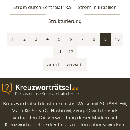
Strom durch Zentralafrika
Strom in Brasilien
Strukturierung
1
2
3
4
5
6
7
8
9
10
11
12
zurück
vorwärts
Kreuzworträtsel.de ist in keinster Weise mit SCRABBLE®,
Mattel®, Spear®, Hasbro®, Zynga® with Friends
verbunden. Die Verwendung dieser Marken auf
Kreuzworträtsel.de dient nur zu Informationszwecken.