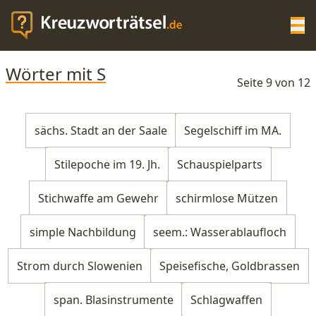
Op
Wörter mit S
KREUZWORTRÄTSEL-HILFE
Seite 9 von 12
SCRABBLE HILFE
sächs. Stadt an der Saale
Segelschiff im MA.
Stilepoche im 19. Jh.
Schauspielparts
ANAGRAMM-GENERATOR
Stichwaffe am Gewehr
schirmlose Mützen
WORTLISTE
simple Nachbildung
seem.: Wasserablaufloch
Strom durch Slowenien
Speisefische, Goldbrassen
span. Blasinstrumente
Schlagwaffen